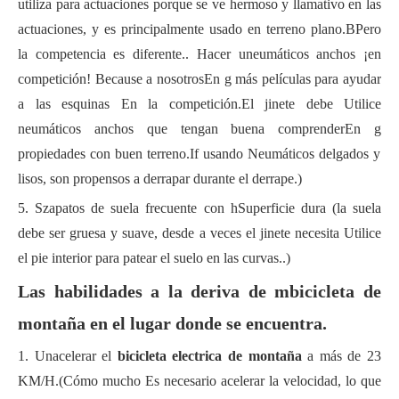
utiliza para
actuaciones porque
se ve hermoso y llamativo en
las
actuaciones
, y es
principalmente
usado
en terreno plano
.B
Pero
la competencia es diferente.
.
Hacer
u
neumáticos anchos
¡en
competición!
B
ecause
a nosotros
En g
más películas para ayudar
a las esquinas
En la competición
.El jinete
debe
Utilice
neumáticos anchos que tengan buena
comprender
En g
propiedades con buen terreno
.I
f
usando
Neumáticos delgados y
lisos, son propensos a derrapar durante el derrape.)
5.
S
zapatos de suela frecuente
con h
Superficie dura (la suela
debe ser gruesa y suave,
desde
a veces
el jinete necesita
Utilice
el pie interior para patear el suelo en las curvas.
.
)
Las habilidades a la deriva de m
bicicleta de
montaña en
el lugar donde se encuentra.
1. Un
acelerar el
bicicleta electrica de montaña
a más de 23
KM/H
.(Cómo
mucho
Es necesario acelerar la velocidad, lo que