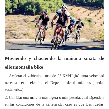
Moviendo y
c
haciendo la mañana
s
mata
de
ellos
montaña
b
ike
1. Acelerar el
vehículo
a más de 23 KM/H
.(h
Cuanta velocidad
necesita ser
acelerado
, él
Depende de ti mientras puedas
sostenerlo.
.
)
2. Cambiar una marcha más ligera o más pesada
, cual D
pender
s
en las condiciones de la carretera
.El caso es que
Las ruedas