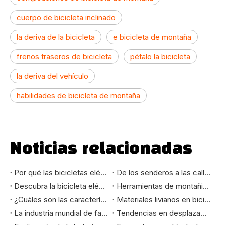
cuerpo de bicicleta inclinado
la deriva de la bicicleta
e bicicleta de montaña
frenos traseros de bicicleta
pétalo la bicicleta
la deriva del vehículo
habilidades de bicicleta de montaña
Noticias relacionadas
Por qué las bicicletas eléctricas plegables lideran la tendencia de la movilidad urbana: beneficios del mercado que debe conocer
De los senderos a las calles de la ciudad: cómo seleccionar la bicicleta de montaña que realmente se adapta a sus necesidades
Descubra la bicicleta eléctrica de montaña de 24 pulgadas: su mejor compañera de paseo
Herramientas de montañismo y aventura: cómo las bicicletas eléctricas de montaña cambian la experiencia del ciclismo al aire libre
¿Cuáles son las características de las bicicletas de alto estándar exportadas a los mercados europeo y americano?
Materiales livianos en bicicletas eléctricas: mejora de la velocidad, el alcance y la durabilidad
La industria mundial de fabricación de bicicletas: evolución y tendencias futuras
Tendencias en desplazamientos urbanos: por qué las bicicletas urbanas son la opción ideal para el futuro