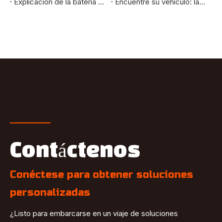
Explicación de la batería y el sistema de alimentación de la bicicleta eléctrica Fat Tire: cómo ofrecen un largo alcance y una alta eficiencia
Encuentre su vehículo: las mejores bicicletas eléctricas para viajes diarios a la ciudad, recorridos largos y aventuras todoterreno
Contáctenos
Conéctese para obtener soluciones
personalizadas
¿Listo para embarcarse en un viaje de soluciones