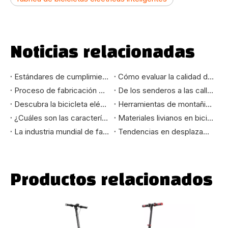
Noticias relacionadas
Estándares de cumplimiento de la UE y EE. UU. para importadores de bicicletas eléctricas: EN15194, CE, UL, guía CPSC
Cómo evaluar la calidad de fabricación de bicicletas eléctricas: una guía técnica para compradores B2B
Proceso de fabricación OEM de bicicletas eléctricas: una guía para el comprador B2B
De los senderos a las calles de la ciudad: cómo seleccionar la bicicleta de montaña que realmente se adapta a sus necesidades
Descubra la bicicleta eléctrica de montaña de 24 pulgadas: su mejor compañera de paseo
Herramientas de montañismo y aventura: cómo las bicicletas eléctricas de montaña cambian la experiencia del ciclismo al aire libre
¿Cuáles son las características de las bicicletas de alto estándar exportadas a los mercados europeo y americano?
Materiales livianos en bicicletas eléctricas: mejora de la velocidad, el alcance y la durabilidad
La industria mundial de fabricación de bicicletas: evolución y tendencias futuras
Tendencias en desplazamientos urbanos: por qué las bicicletas urbanas son la opción ideal para el futuro
Productos relacionados