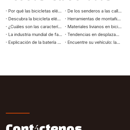
Por qué las bicicletas eléctricas plegables lideran la tendencia de la movilidad urbana: beneficios del mercado que debe conocer
De los senderos a las calles de la ciudad: cómo seleccionar la bicicleta de montaña que realmente se adapta a sus necesidades
Descubra la bicicleta eléctrica de montaña de 24 pulgadas: su mejor compañera de paseo
Herramientas de montañismo y aventura: cómo las bicicletas eléctricas de montaña cambian la experiencia del ciclismo al aire libre
¿Cuáles son las características de las bicicletas de alto estándar exportadas a los mercados europeo y americano?
Materiales livianos en bicicletas eléctricas: mejora de la velocidad, el alcance y la durabilidad
La industria mundial de fabricación de bicicletas: evolución y tendencias futuras
Tendencias en desplazamientos urbanos: por qué las bicicletas urbanas son la opción ideal para el futuro
Explicación de la batería y el sistema de alimentación de la bicicleta eléctrica Fat Tire: cómo ofrecen un largo alcance y una alta eficiencia
Encuentre su vehículo: las mejores bicicletas eléctricas para viajes diarios a la ciudad, recorridos largos y aventuras todoterreno
Contáctenos