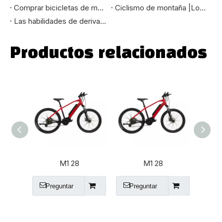
Comprar bicicletas de montaña plegables es una buena opción como regalo de Navidad
Ciclismo de montaña |Los beneficios de las bicicletas de montaña eléctricas
Las habilidades de deriva de la bicicleta de montaña
Productos relacionados
M1 28
M1 28
EC
Preguntar
Preguntar
Pr