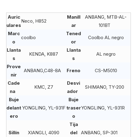
Auric
Manill
ANBANG, MTB-AL-
Neco, H852
ulares
ar
101BT
Marc
Tened
coolbo
Coolbo AL negro
o
or
Llanta
Llanta
KENDA, K887
AL negro
s
s
Prove
ANBANG,C48-8A
Freno
CS-M5010
nir
Cade
Desvi
KMC, Z7
SHIMANO, TY-200
na
ador
Buje
Buje
delant
YONGLING, YL-931F
traser
YONGLING, YL-931R
ero
o
Tija
Sillín
XIANGLI, 4090
del
ANBANG, SP-301