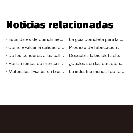
Noticias relacionadas
Estándares de cumplimiento de la UE y EE. UU. para importadores de bicicletas eléctricas: EN15194, CE, UL, guía CPSC
La guía completa para la fabricación de bicicletas eléctricas OEM: desde el concepto hasta la entrega
Cómo evaluar la calidad de fabricación de bicicletas eléctricas: una guía técnica para compradores B2B
Proceso de fabricación OEM de bicicletas eléctricas: una guía para el comprador B2B
De los senderos a las calles de la ciudad: cómo seleccionar la bicicleta de montaña que realmente se adapta a sus necesidades
Descubra la bicicleta eléctrica de montaña de 24 pulgadas: su mejor compañera de paseo
Herramientas de montañismo y aventura: cómo las bicicletas eléctricas de montaña cambian la experiencia del ciclismo al aire libre
¿Cuáles son las características de las bicicletas de alto estándar exportadas a los mercados europeo y americano?
Materiales livianos en bicicletas eléctricas: mejora de la velocidad, el alcance y la durabilidad
La industria mundial de fabricación de bicicletas: evolución y tendencias futuras