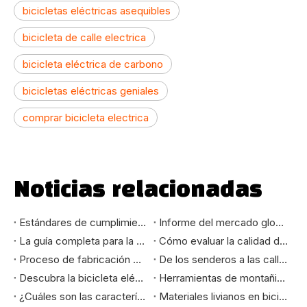
bicicletas eléctricas asequibles
bicicleta de calle electrica
bicicleta eléctrica de carbono
bicicletas eléctricas geniales
comprar bicicleta electrica
Noticias relacionadas
Estándares de cumplimiento de la UE y EE. UU. para importadores de bicicletas eléctricas: EN15194, CE, UL, guía CPSC
Informe del mercado global OEM de bicicletas eléctricas 2026: tendencias de abastecimiento e información sobre fabricación
La guía completa para la fabricación de bicicletas eléctricas OEM: desde el concepto hasta la entrega
Cómo evaluar la calidad de fabricación de bicicletas eléctricas: una guía técnica para compradores B2B
Proceso de fabricación OEM de bicicletas eléctricas: una guía para el comprador B2B
De los senderos a las calles de la ciudad: cómo seleccionar la bicicleta de montaña que realmente se adapta a sus necesidades
Descubra la bicicleta eléctrica de montaña de 24 pulgadas: su mejor compañera de paseo
Herramientas de montañismo y aventura: cómo las bicicletas eléctricas de montaña cambian la experiencia del ciclismo al aire libre
¿Cuáles son las características de las bicicletas de alto estándar exportadas a los mercados europeo y americano?
Materiales livianos en bicicletas eléctricas: mejora de la velocidad, el alcance y la durabilidad