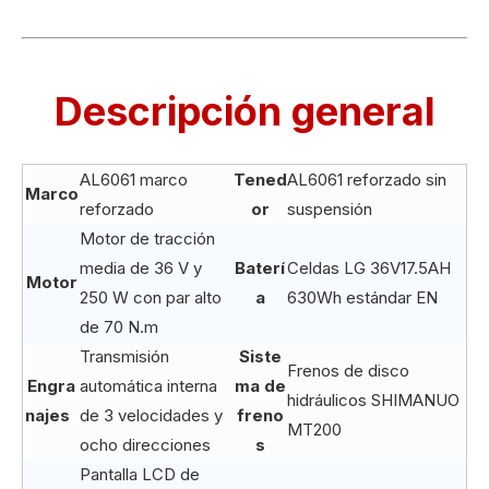
Descripción general
AL6061 marco
Tened
AL6061 reforzado sin
Marco
reforzado
or
suspensión
Motor de tracción
media de 36 V y
Baterí
Celdas LG 36V17.5AH
Motor
250 W con par alto
a
630Wh estándar EN
de 70 N.m
Transmisión
Siste
Frenos de disco
Engra
automática interna
ma de
hidráulicos SHIMANUO
najes
de 3 velocidades y
freno
MT200
ocho direcciones
s
Pantalla LCD de