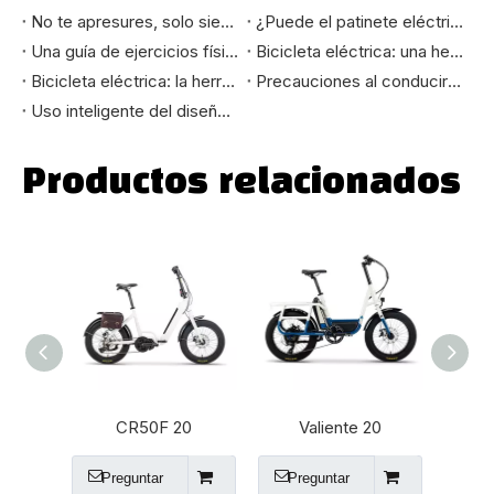
No te apresures, solo siente el camino |CYBIC te ofrece una nueva experiencia de conducción
¿Puede el patinete eléctrico ser un regalo para los padres?
Una guía de ejercicios físicos para personas mayores
Bicicleta eléctrica: una herramienta diferente para viajar en familia
Bicicleta eléctrica: la herramienta de viaje perfecta para las vacaciones
Precauciones al conducir en días lluviosos
Uso inteligente del diseño novedoso para rodear a la generación más joven |Cybic se está poniendo al día con los jóvenes
Productos relacionados
CR50F 20
Valiente 20
Tra
Preguntar
Preguntar
Pr