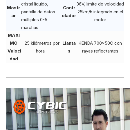
cristal líquido,
36V, límite de velocidad
Mostr
Contr
pantalla de datos
25km/h integrado en el
ar
olador
múltiples 0-5
motor
marchas
MÁXI
MO
25 kilómetros por
Llanta
KENDA 700x50C con
Veloci
hora
s
rayas reflectantes
dad