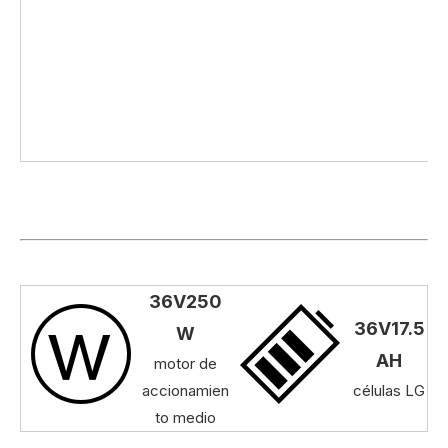
36V250
36V17.5
W
AH
motor de
accionamien
células LG
to medio