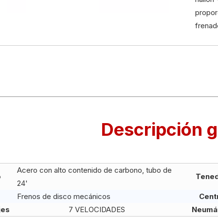
propor
frenad
Descripción g
Acero con alto contenido de carbono, tubo de
o
Tene
24'
Frenos de disco mecánicos
Cent
jes
7 VELOCIDADES
Neumá