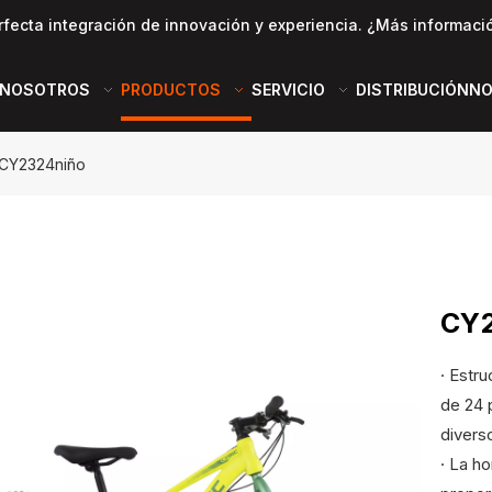
rfecta integración de innovación y experiencia. ¿Más informaci
 NOSOTROS
PRODUCTOS
SERVICIO
DISTRIBUCIÓN
NO
CY2324niño
CY
· Estr
de 24 
divers
· La h