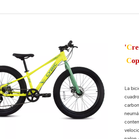
'
C
re
C
op
La bic
cuadro
carbon
neumát
conten
velocid
nailon