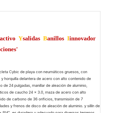
activo
Y
salidas
B
anillos
I
innovador
ciones'
icleta Cybic de playa con neumáticos gruesos, con
 y horquilla delantera de acero con alto contenido de
o de 24 pulgadas, manillar de aleación de aluminio,
icos de caucho 24 × 3.0, maza de acero con alto
ido de carbono de 36 orificios, transmisión de 7
ades y frenos de disco de aleación de aluminio. y sillín de
 + PVC, es duradero y adecuado para diversos terrenos,