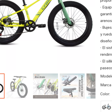
propor
· Equi
garant
arenos
· Buje
y rued
diseño
· El s
rendim
· El s
paseos
Model
Marca 
Color: