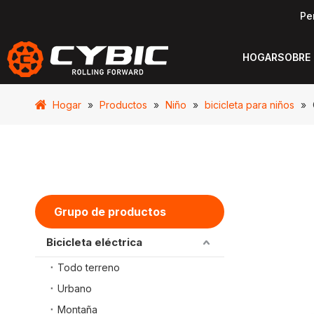
Pe
HOGAR
SOBRE
Hogar
»
Productos
»
Niño
»
bicicleta para niños
»
Grupo de productos
Bicicleta eléctrica
Todo terreno
Urbano
Montaña