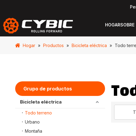
Pe
HOGAR
SOBRE
Hogar
»
Productos
»
Bicicleta eléctrica
»
Todo terr
Tod
Grupo de productos
Bicicleta eléctrica
T
Todo terreno
Urbano
Montaña